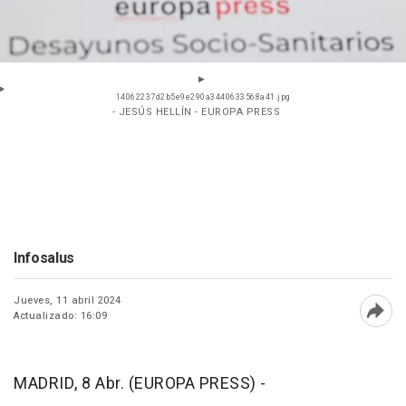
14062237d2b5e9e290a3440633568a41.jpg
- JESÚS HELLÍN - EUROPA PRESS
Infosalus
Jueves, 11 abril 2024
Actualizado: 16:09
Abri
MADRID, 8 Abr. (EUROPA PRESS) -