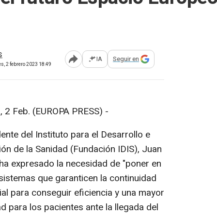
s
IA
Seguir en
Abrir opciones para compartir
es, 2 febrero 2023 18:49
 2 Feb. (EUROPA PRESS) -
dente del Instituto para el Desarrollo e
ión de la Sanidad (Fundación IDIS), Juan
ha expresado la necesidad de "poner en
istemas que garanticen la continuidad
ial para conseguir eficiencia y una mayor
d para los pacientes ante la llegada del