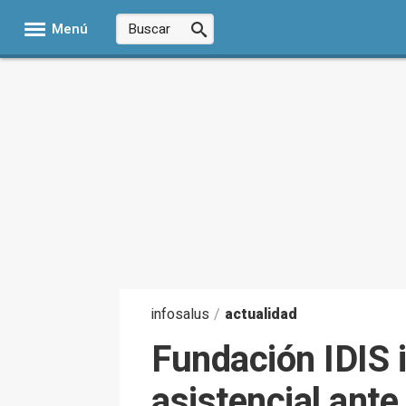
Menú
infosalus
/
actualidad
Fundación IDIS i
asistencial ante