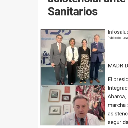
Sanitarios
Infosalu
Publicado: juev
MADRID,
El presi
Integrac
Abarca, 
marcha s
asistenc
segurida