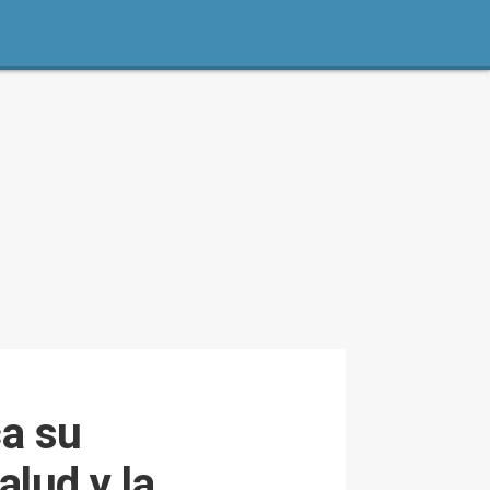
ca su
lud y la