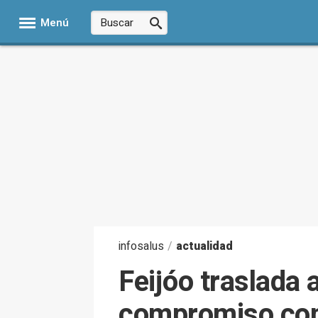
Menú
infosalus
/
actualidad
Feijóo traslada
compromiso con 