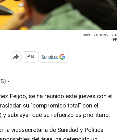
Imagen de la reunión.
- PP
IA
Seguir en
Abrir opciones para compartir
S) -
ñez Feijóo, se ha reunido este jueves con el
asladar su "compromiso total" con el
y subrayar que su refuerzo es prioritario.
la vicesecretaria de Sanidad y Política
esponsables del área, ha defendido un