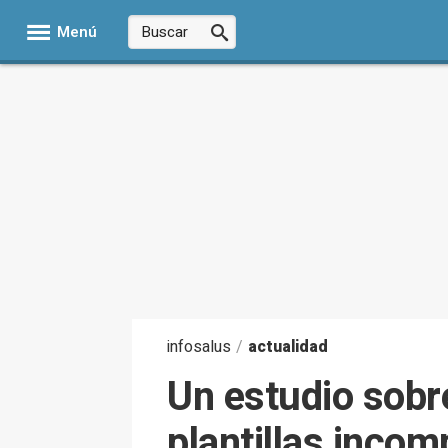
Menú
infosalus
/
actualidad
Un estudio sobr
plantillas inco