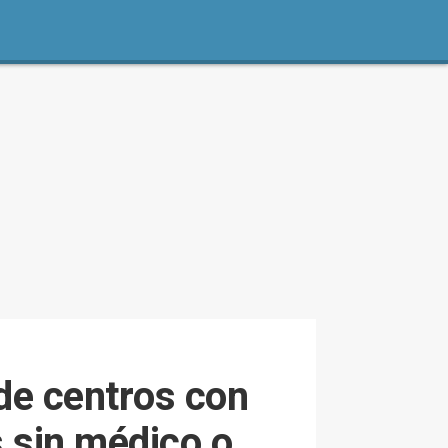
de centros con
s sin médico o