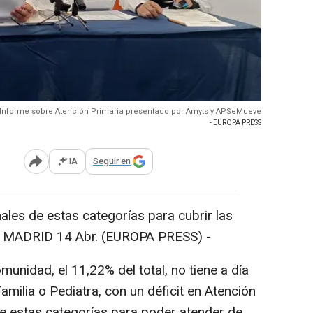
Informe sobre Atención Primaria presentado por Amyts y APSeMueve
- EUROPA PRESS
IA
Seguir en
Abrir opciones para compartir
ales de estas categorías para cubrir las
24 MADRID 14 Abr. (EUROPA PRESS) -
unidad, el 11,22% del total, no tiene a día
milia o Pediatra, con un déficit en Atención
e estas categorías para poder atender de