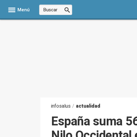
Menú
infosalus
/
actualidad
España suma 56 
Nilo Occidental