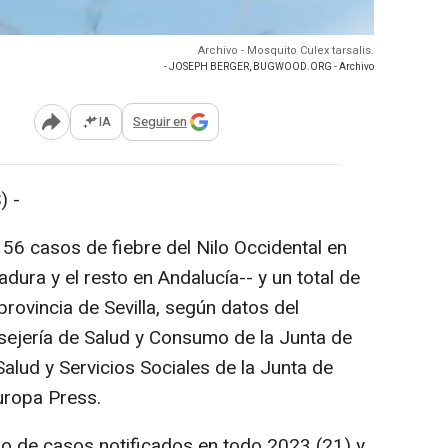
Archivo - Mosquito Culex tarsalis.
- JOSEPH BERGER, BUGWOOD.ORG - Archivo
IA
Seguir en
Abrir opciones para compartir
) -
 56 casos de fiebre del Nilo Occidental en
dura y el resto en Andalucía-- y un total de
provincia de Sevilla, según datos del
nsejería de Salud y Consumo de la Junta de
Salud y Servicios Sociales de la Junta de
uropa Press.
ro de casos notificados en todo 2023 (21) y