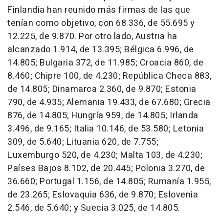
Finlandia han reunido más firmas de las que
tenían como objetivo, con 68.336, de 55.695 y
12.225, de 9.870. Por otro lado, Austria ha
alcanzado 1.914, de 13.395; Bélgica 6.996, de
14.805; Bulgaria 372, de 11.985; Croacia 860, de
8.460; Chipre 100, de 4.230; República Checa 883,
de 14.805; Dinamarca 2.360, de 9.870; Estonia
790, de 4.935; Alemania 19.433, de 67.680; Grecia
876, de 14.805; Hungría 959, de 14.805; Irlanda
3.496, de 9.165; Italia 10.146, de 53.580; Letonia
309, de 5.640; Lituania 620, de 7.755;
Luxemburgo 520, de 4.230; Malta 103, de 4.230;
Países Bajos 8.102, de 20.445; Polonia 3.270, de
36.660; Portugal 1.156, de 14.805; Rumanía 1.955,
de 23.265; Eslovaquia 636, de 9.870; Eslovenia
2.546, de 5.640; y Suecia 3.025, de 14.805.