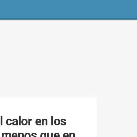
 calor en los
% menos que en