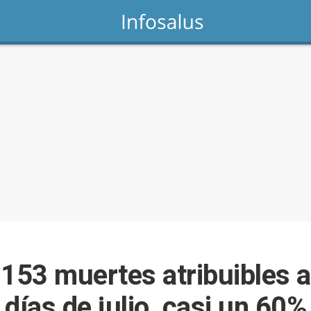
153 muertes atribuibles al
 días de julio, casi un 60