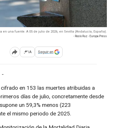
 en una fuente. A 05 de julio de 2026, en Sevilla (Andalucía, España).
- Rocío Ruz - Europa Press
IA
Seguir en
Abrir opciones para compartir
 -
ha cifrado en 153 las muertes atribuidas a
primeros días de julio, concretamente desde
que supone un 59,3% menos (223
nte el mismo periodo de 2025.
Monitorización de la Mortalidad Diaria