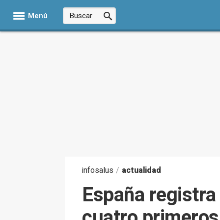
Menú
infosalus
/
actualidad
España registra 
cuatro primeros