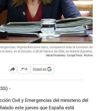
y Emergencias, Virginia Barcones Sanz, comparece ante la Comisión de
e la dana, en el Senado, a 23 de febrero de 2026, en Madrid (España).
- Marta Fernández - Europa Press - Archivo
IA
Seguir en
Abrir opciones para compartir
SS) -
ción Civil y Emergencias del ministerio del
señalado este jueves que España está