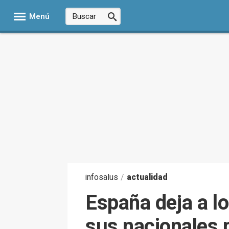
Menú
infosalus
/
actualidad
España deja a lo
sus nacionales p