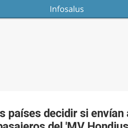
s países decidir si envían
asajeros del 'MV Hondius'