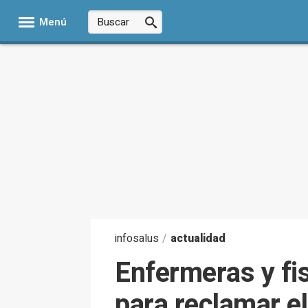
Menú
infosalus
/
actualidad
Enfermeras y fis
para reclamar e