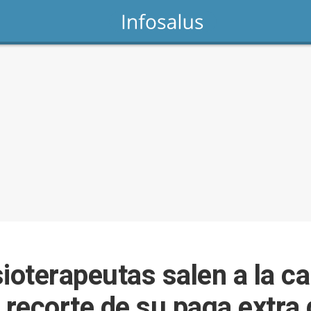
ioterapeutas salen a la ca
l recorte de su paga extr