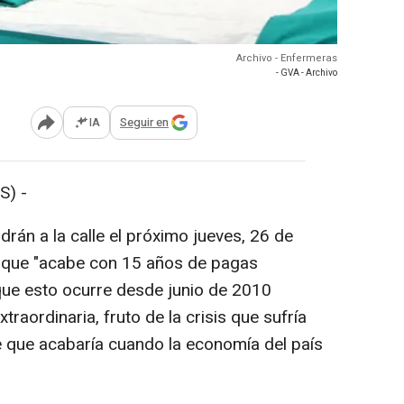
Archivo - Enfermeras
- GVA - Archivo
IA
Seguir en
Abrir opciones para compartir
S) -
drán a la calle el próximo jueves, 26 de
o que "acabe con 15 años de pagas
 que esto ocurre desde junio de 2010
aordinaria, fruto de la crisis que sufría
 que acabaría cuando la economía del país