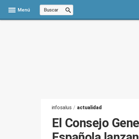
Menú
infosalus
/
actualidad
El Consejo Gene
Española lanzan 