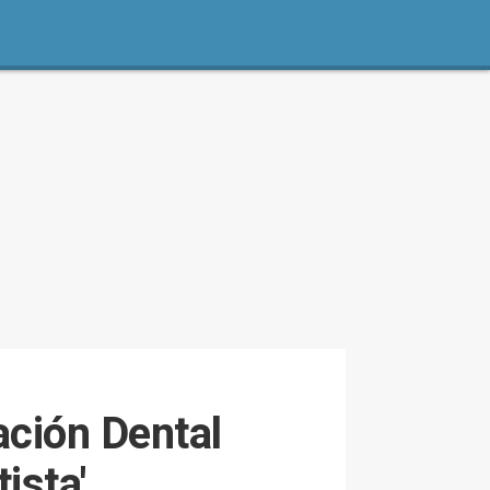
ación Dental
ista'