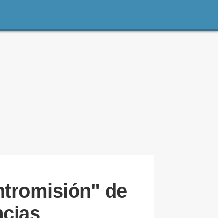
ntromisión" de
ncias