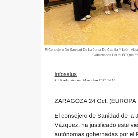
El Consejero De Sanidad De La Junta De Castilla Y León, Al
Gobernadas Por El PP Que Est
Infosalus
Publicado: viernes, 24 octubre 2025 14:13
ZARAGOZA 24 Oct. (EUROPA 
El consejero de Sanidad de la J
Vázquez, ha justificado este v
autónomas gobernadas por el 