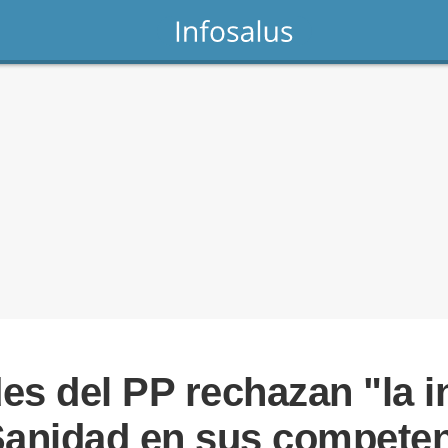
s del PP rechazan "la i
 Sanidad en sus compete