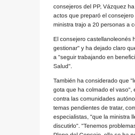
consejeros del PP, Vázquez ha
actos que preparó el consejero
ministra trajo a 20 personas a c
El consejero castellanoleonés 
gestionar" y ha dejado claro q
a "seguir trabajando en benefic
Salud".
También ha considerado que "l
gota que ha colmado el vaso", en
contra las comunidades autón
temas pendientes de tratar, como
especialistas, "que la ministr
discutirlo". "Tenemos problema
Pleno del Consejo, ella se ha