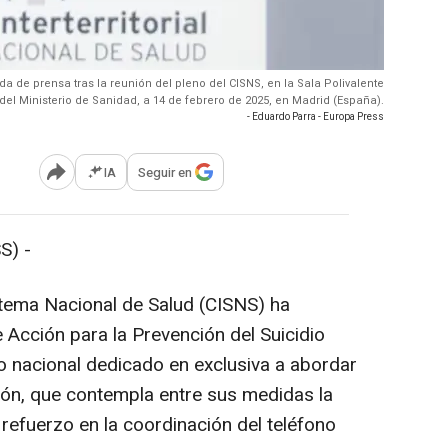
a de prensa tras la reunión del pleno del CISNS, en la Sala Polivalente
del Ministerio de Sanidad, a 14 de febrero de 2025, en Madrid (España).
- Eduardo Parra - Europa Press
IA
Seguir en
Abrir opciones para compartir
S) -
Sistema Nacional de Salud (CISNS) ha
 Acción para la Prevención del Suicidio
 nacional dedicado en exclusiva a abordar
ción, que contempla entre sus medidas la
 refuerzo en la coordinación del teléfono