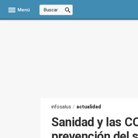
Menú
infosalus
/
actualidad
Sanidad y las C
prevención del 