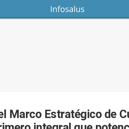
l Marco Estratégico de C
rimero integral que potenc