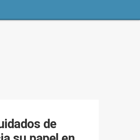
uidados de
ia su papel en