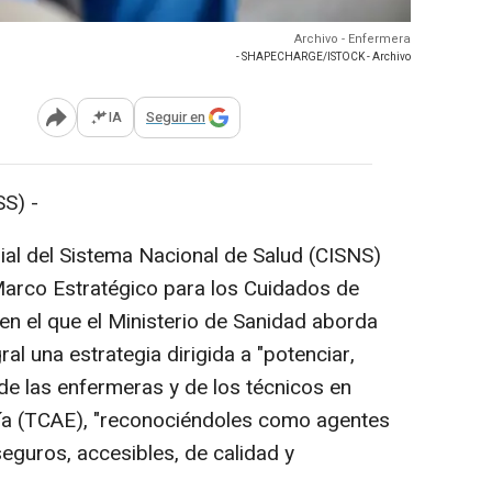
Archivo - Enfermera
- SHAPECHARGE/ISTOCK - Archivo
IA
Seguir en
Abrir opciones para compartir
S) -
orial del Sistema Nacional de Salud (CISNS)
Marco Estratégico para los Cuidados de
n el que el Ministerio de Sanidad aborda
al una estrategia dirigida a "potenciar,
el de las enfermeras y de los técnicos en
ría (TCAE), "reconociéndoles como agentes
eguros, accesibles, de calidad y