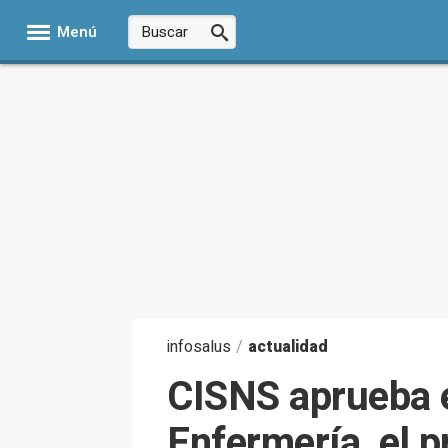
Menú
infosalus
/
actualidad
CISNS aprueba e
Enfermería, el p