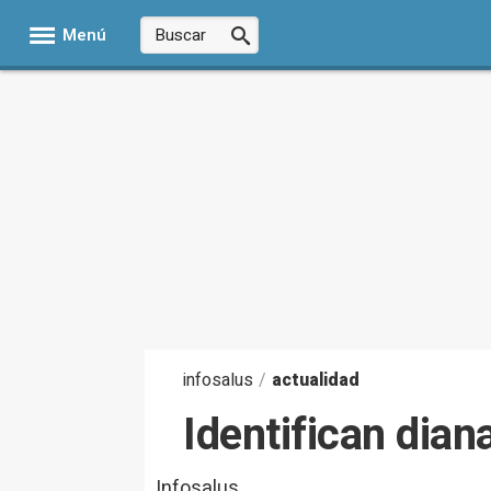
Menú
infosalus
/
actualidad
Identifican dia
Infosalus