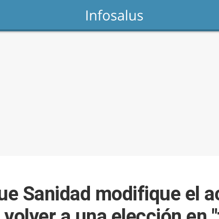
e Sanidad modifique el a
volver a una elección en "