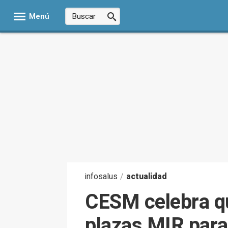
Menú
infosalus
/
actualidad
CESM celebra qu
plazas MIR para 