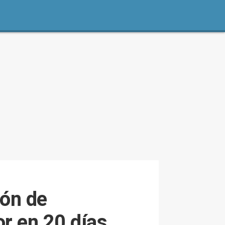
ión de
or en 20 días