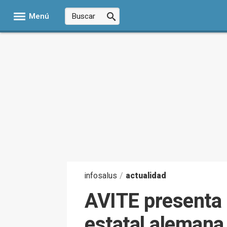
Menú
infosalus
/
actualidad
AVITE presenta 
estatal alemana