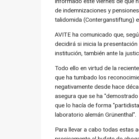
informado este viernes de que h
de indemnizaciones y pensiones v
talidomida (Conterganstiftung) 
AVITE ha comunicado que, según 
decidirá si inicia la presentació
institución, también ante la just
Todo ello en virtud de la recien
que ha tumbado los reconocimie
negativamente desde hace décad
asegura que se ha "demostrado y
que lo hacía de forma "partidist
laboratorio alemán Grünenthal".
Para llevar a cabo todas estas a
precisamente al bufete de abog