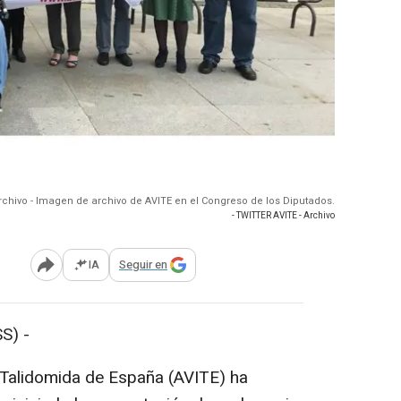
rchivo - Imagen de archivo de AVITE en el Congreso de los Diputados.
- TWITTER AVITE - Archivo
IA
Seguir en
Abrir opciones para compartir
S) -
 Talidomida de España (AVITE) ha