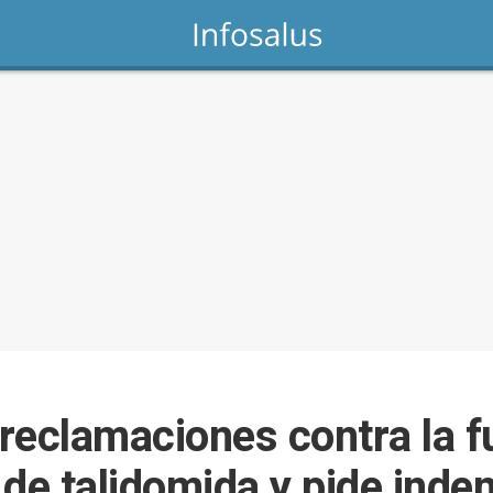
reclamaciones contra la 
 de talidomida y pide ind