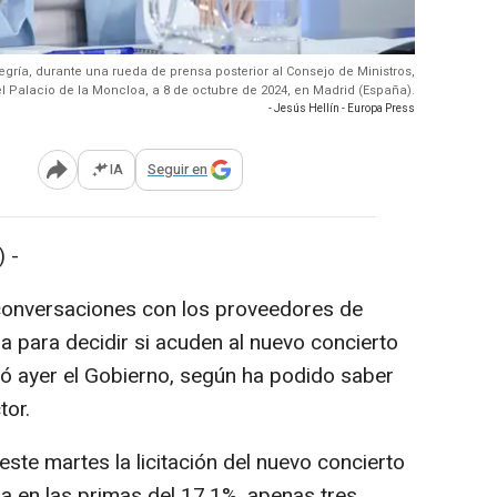
legría, durante una rueda de prensa posterior al Consejo de Ministros,
l Palacio de la Moncloa, a 8 de octubre de 2024, en Madrid (España).
- Jesús Hellín - Europa Press
IA
Seguir en
Abrir opciones para compartir
 -
conversaciones con los proveedores de
a para decidir si acuden al nuevo concierto
bó ayer el Gobierno, según ha podido saber
tor.
ste martes la licitación del nuevo concierto
 en las primas del 17,1%, apenas tres