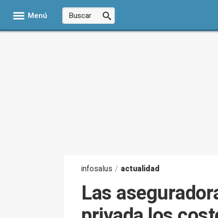
Menú
infosalus
/
actualidad
Las aseguradora
privada los cos