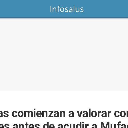
s comienzan a valorar con
tes antes de acudir a Mufa