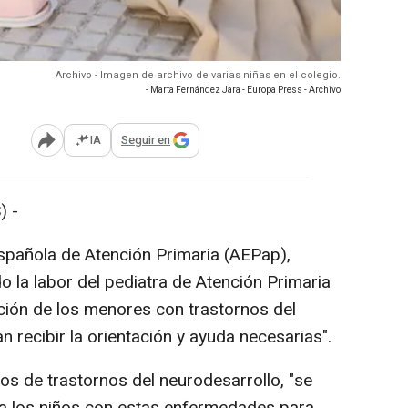
Archivo - Imagen de archivo de varias niñas en el colegio.
- Marta Fernández Jara - Europa Press - Archivo
IA
Seguir en
Abrir opciones para compartir
) -
Española de Atención Primaria (AEPap),
 la labor del pediatra de Atención Primaria
zación de los menores con trastornos del
 recibir la orientación y ayuda necesarias".
os de trastornos del neurodesarrollo, "se
ra los niños con estas enfermedades para