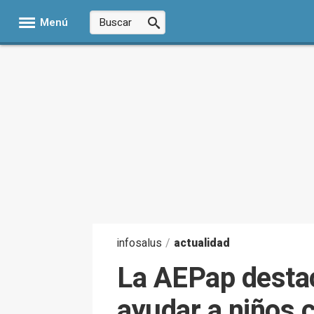
Menú
infosalus
/
actualidad
La AEPap destac
ayudar a niños 