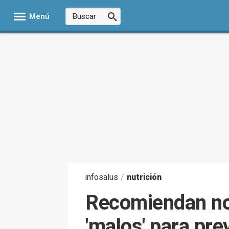
Menú
infosalus
/
nutrición
Recomiendan no 
'malos' para pre