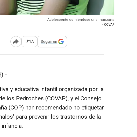
Adolescente comiéndose una manzana
- COVAP
IA
Seguir en
Abrir opciones para compartir
) -
iva y educativa infantil organizada por la
de los Pedroches (COVAP), y el Consejo
paña (COP) han recomendado no etiquetar
alos' para prevenir los trastornos de la
 infancia.