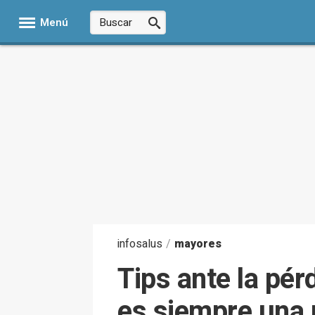
Menú
infosalus
/
mayores
Tips ante la pér
es siempre una