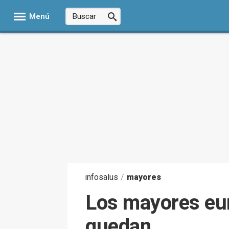
Menú
infosalus
/
mayores
Los mayores eur
quedan