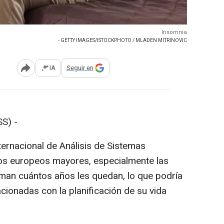
Insomnia
- GETTY IMAGES/ISTOCKPHOTO / MLADEN MITRINOVIC
IA
Seguir en
Abrir opciones para compartir
S) -
nternacional de Análisis de Sistemas
los europeos mayores, especialmente las
man cuántos años les quedan, lo que podría
acionadas con la planificación de su vida