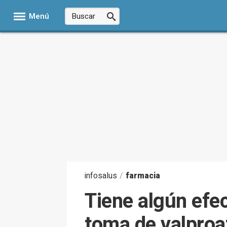
Menú
infosalus
/
farmacia
Tiene algún efe
toma de valproat