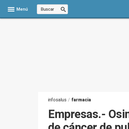
Menú
infosalus
/
farmacia
Empresas.- Osim
de cáncer de p