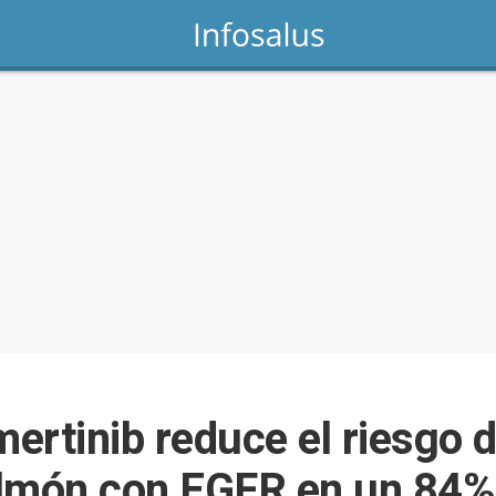
ertinib reduce el riesgo 
ulmón con EGFR en un 84%