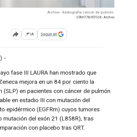
Archivo - Radiografía cáncer de pulmón.
- UTAH778/ISTOCK - Archivo
IA
Seguir en
Abrir opciones para compartir
 -
nsayo fase III LAURA han mostrado que
aZeneca mejora en un 84 por ciento la
ón (SLP) en pacientes con cáncer de pulmón
ble en estadio III con mutación del
ento epidérmico (EGFRm) cuyos tumores
o mutación del exón 21 (L858R), tras
omparación con placebo tras QRT.