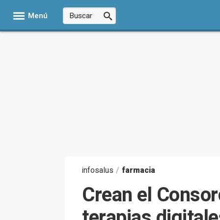
Menú
infosalus
/
farmacia
Crean el Consor
terapias digital