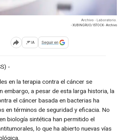
Archivo - Laboratorio.
- XUBINGRUO/ ISTOCK - Archivo
IA
Seguir en
Abrir opciones para compartir
S) -
s en la terapia contra el cáncer se
 embargo, a pesar de esta larga historia, la
contra el cáncer basada en bacterias ha
os en términos de seguridad y eficacia. No
n biología sintética han permitido el
ntitumorales, lo que ha abierto nuevas vías
ológica.