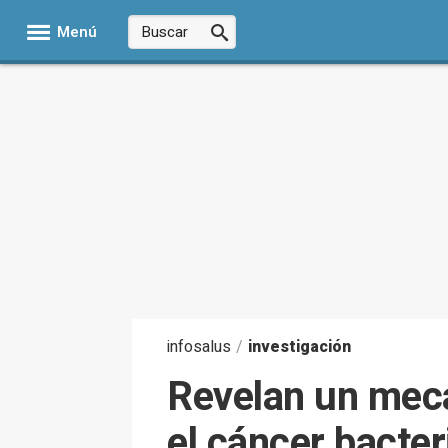
Menú
infosalus
/
investigación
Revelan un meca
el cáncer bacter