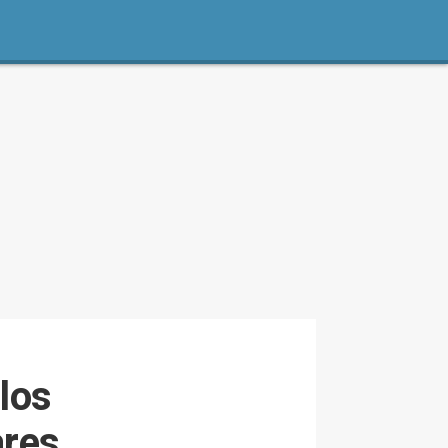
los
ares