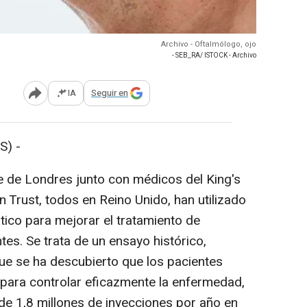
Archivo - Oftalmólogo, ojo
- SEB_RA/ ISTOCK - Archivo
IA
Seguir en
Abrir opciones para compartir
S) -
ge de Londres junto con médicos del King's
 Trust, todos en Reino Unido, han utilizado
tico para mejorar el tratamiento de
es. Se trata de un ensayo histórico,
que se ha descubierto que los pacientes
para controlar eficazmente la enfermedad,
de 1,8 millones de inyecciones por año en