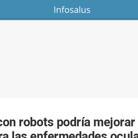
con robots podría mejorar 
ra las enfermedades ocul