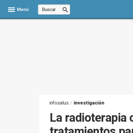
Menú
infosalus
/
investigación
La radioterapia 
tratamientos pa