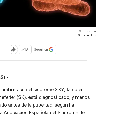
Cromosoma
- GETTY - Archivo
IA
Seguir en
Abrir opciones para compartir
S) -
 hombres con el síndrome XXY, también
efelter (SK), está diagnosticado, y menos
cado antes de la pubertad, según ha
 la Asociación Española del Síndrome de