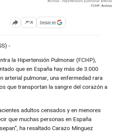
Archivo - Hipertensión pulmonar arterial
- FCHP - Archivo
IA
Seguir en
Abrir opciones para compartir
S) -
ontra la Hipertensión Pulmonar (FCHP),
untado que en España hay más de 3.000
n arterial pulmonar, una enfermedad rara
os que transportan la sangre del corazón a
acientes adultos censados y en menores
ecir que muchas personas en España
 sepan", ha resaltado Carazo Mínguez