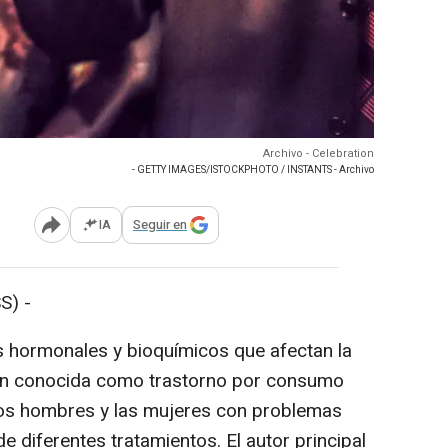
Archivo - Celebration
- GETTY IMAGES/ISTOCKPHOTO / INSTANTS - Archivo
IA
Seguir en
Abrir opciones para compartir
S) -
s hormonales y bioquímicos que afectan la
ién conocida como trastorno por consumo
 los hombres y las mujeres con problemas
e diferentes tratamientos. El autor principal