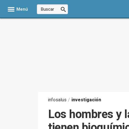
Menú
infosalus
/
investigación
Los hombres y l
tienen bioquími