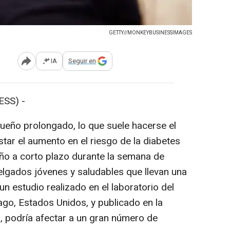
GETTY//MONKEYBUSINESSIMAGES
IA
Seguir en
Abrir opciones para compartir
SS) -
ño prolongado, lo que suele hacerse el
tar el aumento en el riesgo de la diabetes
eño a corto plazo durante la semana de
lgados jóvenes y saludables que llevan una
 un estudio realizado en el laboratorio del
ago, Estados Unidos, y publicado en la
e', podría afectar a un gran número de