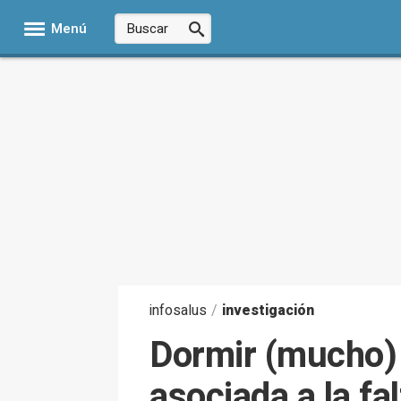
Menú
infosalus
/
investigación
Dormir (mucho) e
asociada a la fa