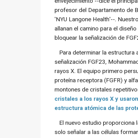
envejecimiento --dice el princi
profesor del Departamento de B
'NYU Langone Health'--.
Nuestro
allanan el camino para el diseñ
bloquear la señalización de FG
Para determinar la estructura 
señalización FGF23, Mohammadi y
rayos X. El equipo primero pers
proteína receptora (FGFR) y alf
montones de cristales repetitiv
cristales a los rayos X y usaron
estructura atómica de las prot
El nuevo estudio proporciona 
solo señalar a las células form