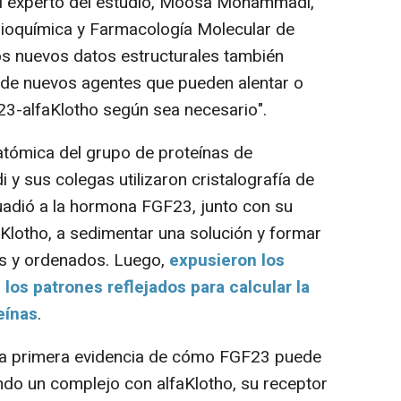
pal experto del estudio, Moosa Mohammadi,
ioquímica y Farmacología Molecular de
s nuevos datos estructurales también
o de nuevos agentes que pueden alentar o
F23-alfaKlotho según sea necesar
io".
atómica del grupo de proteínas de
 sus colegas utilizaron cristalografía de
uadió a la hormona FGF23, junto con su
aKlotho, a sedimentar una solución y formar
os y ordenados. Luego,
expusieron los
 los patrones reflejados para calcular la
eínas
.
la primera evidencia de cómo FGF23 puede
ando un complejo con alfaKlotho, su receptor