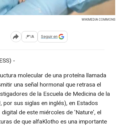
WIKIMEDIA COMMONS
IA
Seguir en
Abrir opciones para compartir
SS) -
uctura molecular de una proteína llamada
mitir una señal hormonal que retrasa el
estigadores de la Escuela de Medicina de la
 por sus siglas en inglés), en Estados
 digital de este miércoles de 'Nature', el
turas de que alfaKlotho es una importante