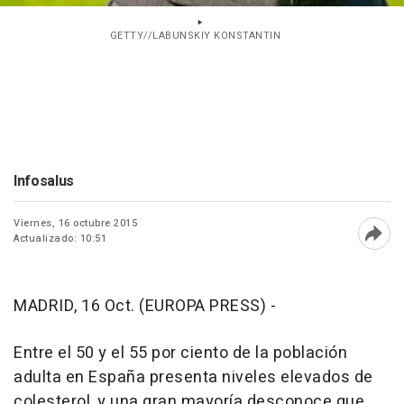
GETTY//LABUNSKIY KONSTANTIN
Infosalus
Viernes, 16 octubre 2015
Actualizado: 10:51
Abri
MADRID, 16 Oct. (EUROPA PRESS) -
Entre el 50 y el 55 por ciento de la población
adulta en España presenta niveles elevados de
colesterol, y una gran mayoría desconoce que