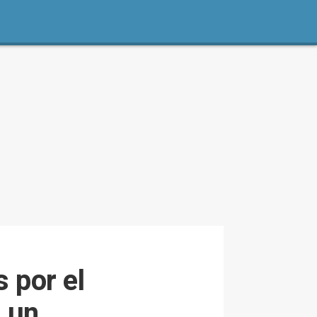
 por el
n un