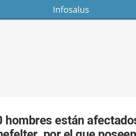
 hombres están afectados
efelter, por el que posee