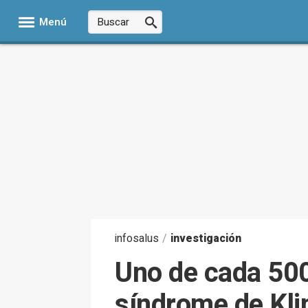
Menú
infosalus
/
investigación
Uno de cada 500
síndrome de Klin