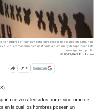
ocho hombres africanos y ocho europeos disipa la noción común de
a y que el cromosoma está destinado a disminuir y desaparecer. Esta
investigación, public
- FLICKER/DANI P.L. - Archivo
IA
Seguir en
Abrir opciones para compartir
S) -
paña se ven afectados por el síndrome de
ica en la cual los hombres poseen un