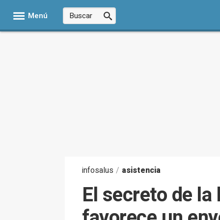
Menú
infosalus
/
asistencia
El secreto de la
favorece un env