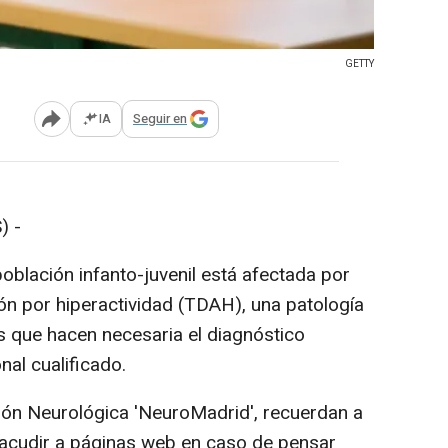
GETTY
IA
Seguir en
Abrir opciones para compartir
) -
población infanto-juvenil está afectada por
ión por hiperactividad (TDAH), una patología
os que hacen necesaria el diagnóstico
nal cualificado.
ción Neurológica 'NeuroMadrid', recuerdan a
 acudir a páginas web en caso de pensar