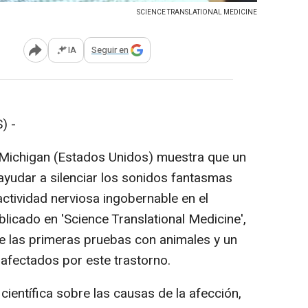
SCIENCE TRANSLATIONAL MEDICINE
IA
Seguir en
Abrir opciones para compartir
) -
 Michigan (Estados Unidos) muestra que un
ayudar a silenciar los sonidos fantasmas
a actividad nerviosa ingobernable en el
blicado en 'Science Translational Medicine',
e las primeras pruebas con animales y un
 afectados por este trastorno.
científica sobre las causas de la afección,