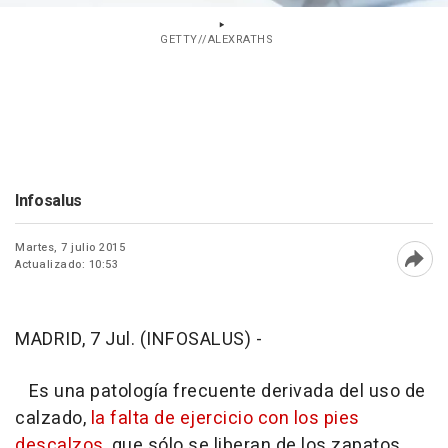
GETTY//ALEXRATHS
Infosalus
Martes, 7 julio 2015
Actualizado: 10:53
Abri
MADRID, 7 Jul. (INFOSALUS) -
Es una patología frecuente derivada del uso de
calzado,
la falta de ejercicio con los pies
descalzos
, que sólo se liberan de los zapatos