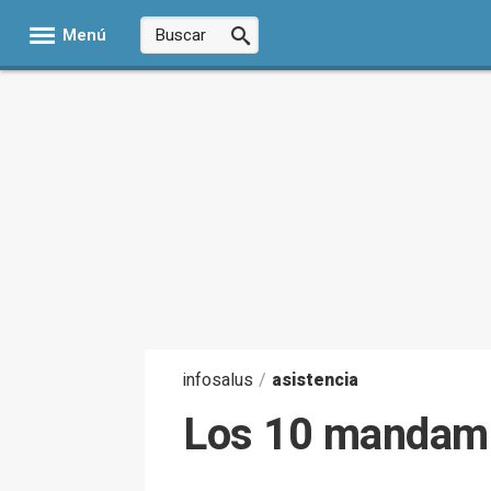
Menú
infosalus
/
asistencia
Los 10 mandami