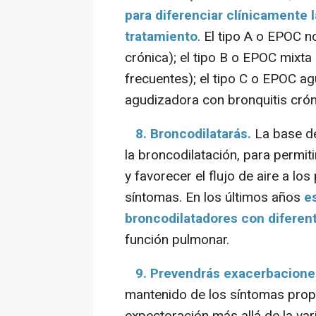
para diferenciar clínicamente 
tratamiento
. El tipo A o EPOC 
crónica); el tipo B o EPOC mixt
frecuentes); el tipo C o EPOC a
agudizadora con bronquitis crón
8. Broncodilatarás.
La base de
la broncodilatación, para permit
y favorecer el flujo de aire a lo
síntomas. En los últimos años
es
broncodilatadores con difere
función pulmonar.
9. Prevendrás exacerbacion
mantenido de los síntomas propi
expectoración más allá de la vari