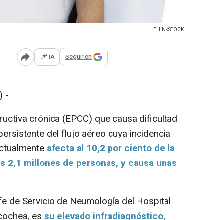
THINKSTOCK
IA
Seguir en
Abrir opciones para compartir
 -
tiva crónica (EPOC) que causa dificultad
persistente del flujo aéreo cuya incidencia
Actualmente
afecta al 10,2 por ciento de la
s 2,1 millones de personas, y causa unas
fe de Servicio de Neumología del Hospital
ncochea, es
su elevado infradiagnóstico,