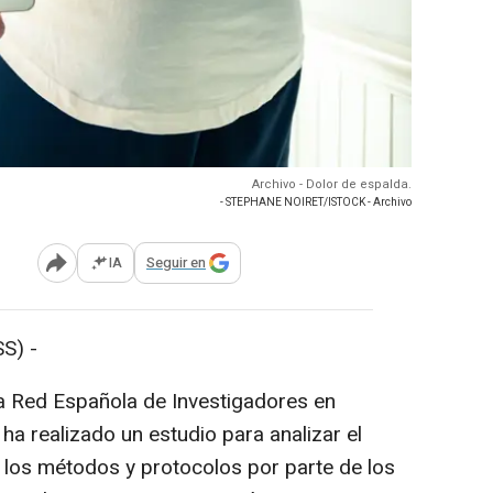
Archivo - Dolor de espalda.
- STEPHANE NOIRET/ISTOCK - Archivo
IA
Seguir en
Abrir opciones para compartir
S) -
a Red Española de Investigadores en
ha realizado un estudio para analizar el
 los métodos y protocolos por parte de los