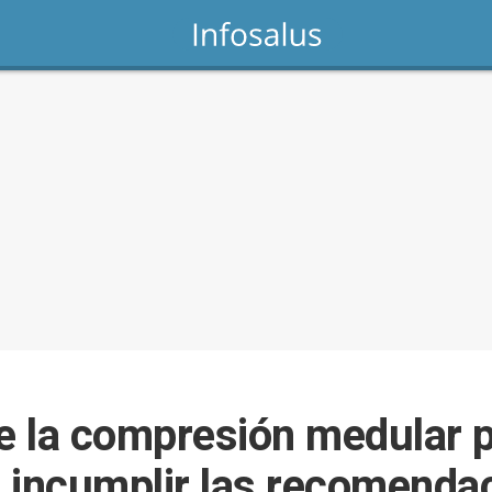
de la compresión medular 
 incumplir las recomenda