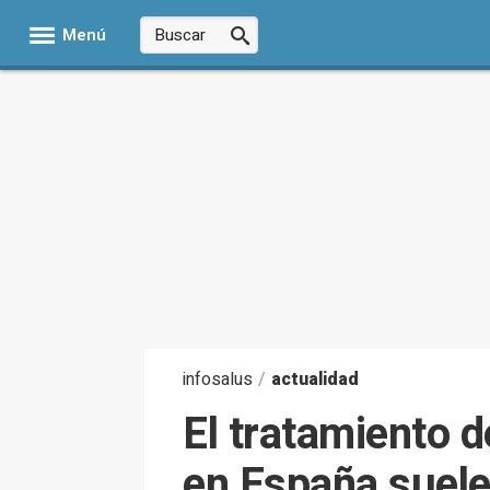
Menú
infosalus
/
actualidad
El tratamiento 
en España suele