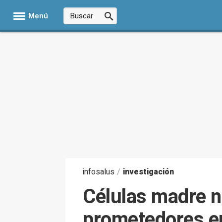
Menú
infosalus
/
investigación
Células madre n
prometedores en