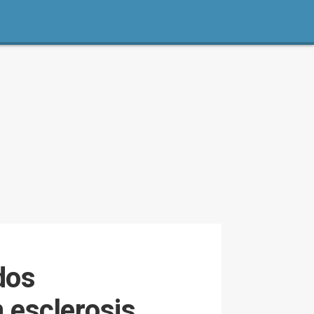
dos
 esclerosis