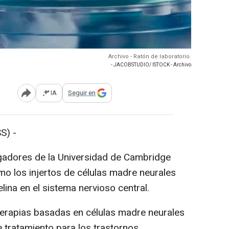
Archivo - Ratón de laboratorio.
- JACOBSTUDIO/ ISTOCK - Archivo
IA
Seguir en
Abrir opciones para compartir
S) -
igadores de la Universidad de Cambridge
mo los injertos de células madre neurales
lina en el sistema nervioso central.
terapias basadas en células madre neurales
tratamiento para los trastornos