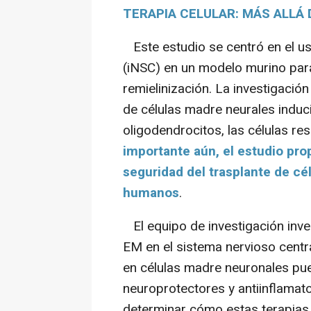
TERAPIA CELULAR: MÁS ALLÁ
Este estudio se centró en el us
(iNSC) en un modelo murino par
remielinización. La investigació
de células madre neurales indu
oligodendrocitos, las células re
importante aún, el estudio pro
seguridad del trasplante de cé
humanos
.
El equipo de investigación inv
EM en el sistema nervioso centr
en células madre neuronales pue
neuroprotectores y antiinflamato
determinar cómo estas terapias p