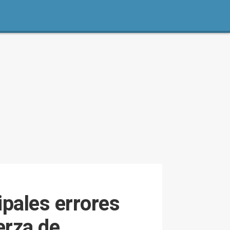
ipales errores
erza de