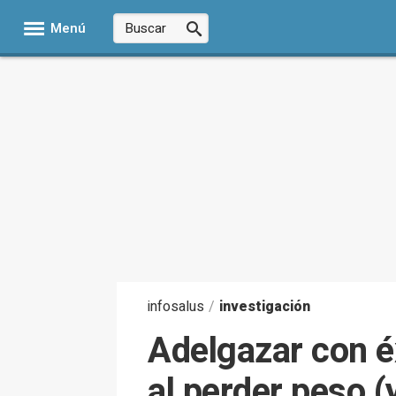
Menú
infosalus
/
investigación
Adelgazar con éx
al perder peso (