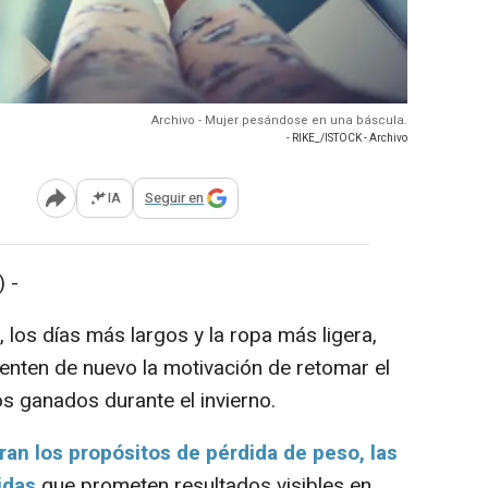
Archivo - Mujer pesándose en una báscula.
- RIKE_/ISTOCK - Archivo
IA
Seguir en
Abrir opciones para compartir
 -
los días más largos y la ropa más ligera,
nten de nuevo la motivación de retomar el
os ganados durante el invierno.
eran los propósitos de pérdida de peso, las
idas
que prometen resultados visibles en