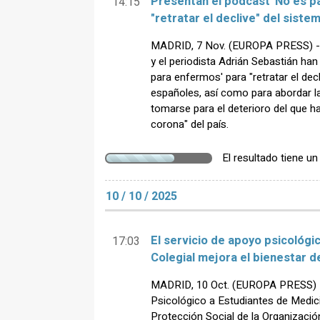
Presentan el pódcast 'No es p
14:15
"retratar el declive" del siste
MADRID, 7 Nov. (EUROPA PRESS) - E
y el periodista Adrián Sebastián ha
para enfermos' para "retratar el decl
españoles, así como para abordar 
tomarse para el deterioro del que ha
corona" del país.
El resultado tiene u
10 / 10 / 2025
El servicio de apoyo psicológi
17:03
Colegial mejora el bienestar d
MADRID, 10 Oct. (EUROPA PRESS) - 
Psicológico a Estudiantes de Medic
Protección Social de la Organizaci