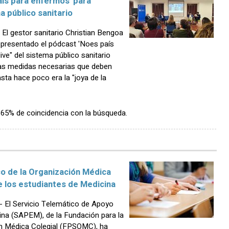
aís para enfermos' para
ma público sanitario
l gestor sanitario Christian Bengoa
n presentado el pódcast 'Noes país
ive" del sistema público sanitario
las medidas necesarias que deben
sta hace poco era la "joya de la
n 65% de coincidencia con la búsqueda.
co de la Organización Médica
e los estudiantes de Medicina
El Servicio Telemático de Apoyo
ina (SAPEM), de la Fundación para la
ón Médica Colegial (FPSOMC), ha