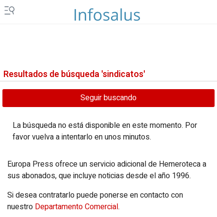
Extremadura
Asturias
Galicia
Murcia
Islas Canarias
Ceuta y Melilla
Resultados de búsqueda 'sindicatos'
Vídeos
Seguir buscando
Fotos
Newsletters
La búsqueda no está disponible en este momento. Por
favor vuelva a intentarlo en unos minutos.
Productos
Europa Press ofrece un servicio adicional de Hemeroteca a
Podcasts
sus abonados, que incluye noticias desde el año 1996.
Servicios
Si desea contratarlo puede ponerse en contacto con
nuestro
Departamento Comercial
.
Loterías y sorteos