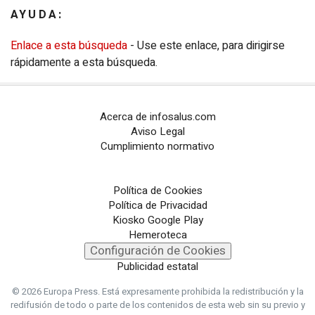
AYUDA:
Eventos
Enlace a esta búsqueda
- Use este enlace, para dirigirse
EPComunicación
rápidamente a esta búsqueda.
Configuración de Cookies
PORTALES TEMÁTICOS
Acerca de infosalus.com
Aviso Legal
Cumplimiento normativo
CHANCE
PORTALTIC
Política de Cookies
Política de Privacidad
EP
SOCIAL
Kiosko Google Play
Hemeroteca
NOTI
MÉRICA
Configuración de Cookies
Publicidad estatal
EP
TURISMO
© 2026 Europa Press.
Está expresamente prohibida la redistribución y la
redifusión de todo o parte de los contenidos de esta web sin su previo y
CULTURAOCIO