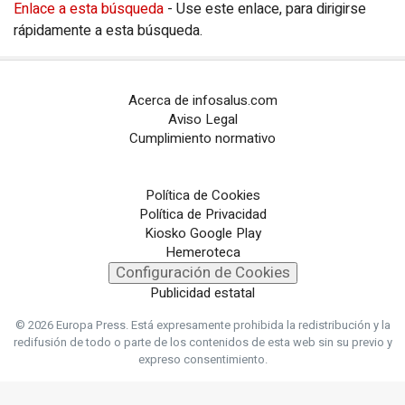
Enlace a esta búsqueda
- Use este enlace, para dirigirse
Loterías y sorteos
rápidamente a esta búsqueda.
Eventos
EPComunicación
Acerca de infosalus.com
Aviso Legal
Configuración de Cookies
Cumplimiento normativo
PORTALES TEMÁTICOS
Política de Cookies
Política de Privacidad
CHANCE
Kiosko Google Play
Hemeroteca
PORTALTIC
Configuración de Cookies
Publicidad estatal
EP
SOCIAL
© 2026 Europa Press.
Está expresamente prohibida la redistribución y la
NOTI
MÉRICA
redifusión de todo o parte de los contenidos de esta web sin su previo y
expreso consentimiento.
EP
TURISMO