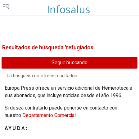
Extremadura
Asturias
Galicia
Murcia
Islas Canarias
Ceuta y Melilla
Resultados de búsqueda 'refugiados'
Vídeos
Seguir buscando
Fotos
La búsqueda no ofrece resultados
Newsletters
Europa Press ofrece un servicio adicional de Hemeroteca a
sus abonados, que incluye noticias desde el año 1996.
Productos
Si desea contratarlo puede ponerse en contacto con
Podcasts
nuestro
Departamento Comercial
.
Servicios
AYUDA: