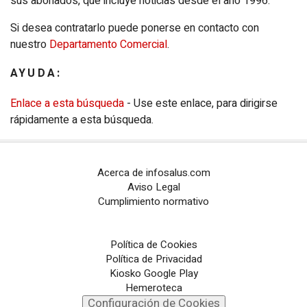
sus abonados, que incluye noticias desde el año 1996.
Configuración de Cookies
Si desea contratarlo puede ponerse en contacto con
nuestro
Departamento Comercial
.
PORTALES TEMÁTICOS
AYUDA:
CHANCE
Enlace a esta búsqueda
- Use este enlace, para dirigirse
PORTALTIC
rápidamente a esta búsqueda.
EP
SOCIAL
Acerca de infosalus.com
NOTI
MÉRICA
Aviso Legal
Cumplimiento normativo
EP
TURISMO
CULTURAOCIO
Política de Cookies
Política de Privacidad
INFOSALUS
Kiosko Google Play
Hemeroteca
Configuración de Cookies
DESCONECTA