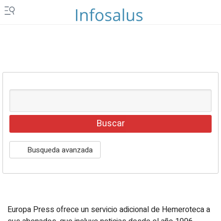
Islas Canarias
Ceuta y Melilla
Vídeos
Fotos
Newsletters
Productos
Podcasts
Servicios
Busqueda avanzada
Loterías y sorteos
Eventos
Europa Press ofrece un servicio adicional de Hemeroteca a
EPComunicación