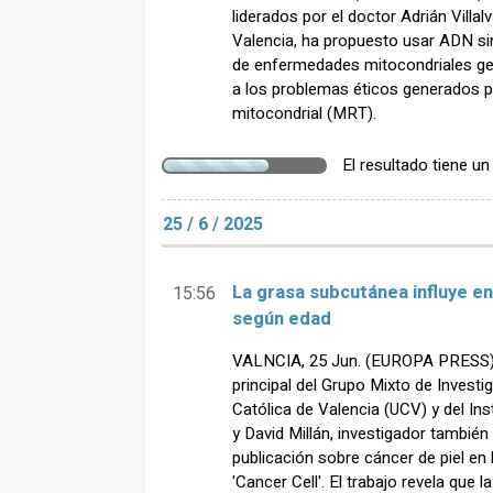
liderados por el doctor Adrián Villal
Valencia, ha propuesto usar ADN sin
de enfermedades mitocondriales gen
a los problemas éticos generados p
mitocondrial (MRT).
El resultado tiene u
25 / 6 / 2025
La grasa subcutánea influye e
15:56
según edad
VALNCIA, 25 Jun. (EUROPA PRESS) 
principal del Grupo Mixto de Invest
Católica de Valencia (UCV) y del In
y David Millán, investigador también
publicación sobre cáncer de piel en l
'Cancer Cell'. El trabajo revela que 