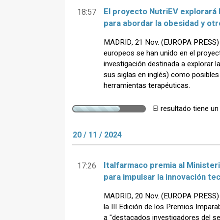
El proyecto NutriEV explorará 
18:57
para abordar la obesidad y ot
MADRID, 21 Nov. (EUROPA PRESS) -
europeos se han unido en el proyect
investigación destinada a explorar l
sus siglas en inglés) como posible
herramientas terapéuticas.
El resultado tiene u
20 / 11 / 2024
Italfarmaco premia al Ministeri
17:26
para impulsar la innovación te
MADRID, 20 Nov. (EUROPA PRESS) -
la III Edición de los Premios Impa
a "destacados investigadores del sec