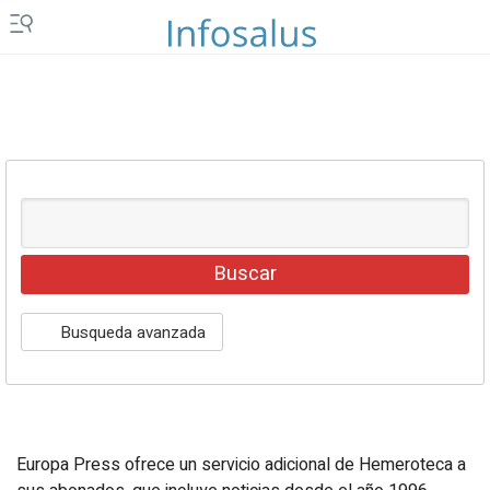
Islas Canarias
Ceuta y Melilla
Vídeos
Fotos
Newsletters
Productos
Podcasts
Servicios
Busqueda avanzada
Loterías y sorteos
Eventos
Europa Press ofrece un servicio adicional de Hemeroteca a
EPComunicación