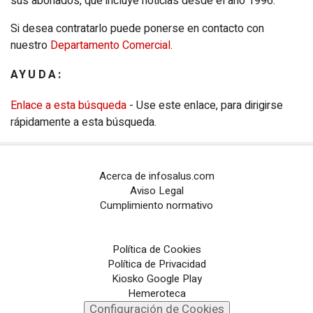
sus abonados, que incluye noticias desde el año 1996.
Configuración de Cookies
Si desea contratarlo puede ponerse en contacto con
nuestro
Departamento Comercial
.
PORTALES TEMÁTICOS
AYUDA:
CHANCE
Enlace a esta búsqueda
- Use este enlace, para dirigirse
PORTALTIC
rápidamente a esta búsqueda.
EP
SOCIAL
Acerca de infosalus.com
NOTI
MÉRICA
Aviso Legal
Cumplimiento normativo
EP
TURISMO
CULTURAOCIO
Política de Cookies
Política de Privacidad
INFOSALUS
Kiosko Google Play
Hemeroteca
Configuración de Cookies
DESCONECTA