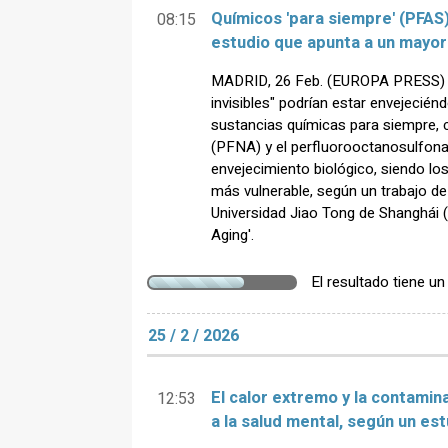
Químicos 'para siempre' (PFAS)
08:15
estudio que apunta a un mayo
MADRID, 26 Feb. (EUROPA PRESS) -
invisibles" podrían estar envejecién
sustancias químicas para siempre,
(PFNA) y el perfluorooctanosulfona
envejecimiento biológico, siendo l
más vulnerable, según un trabajo de
Universidad Jiao Tong de Shanghái (C
Aging'.
El resultado tiene u
25 / 2 / 2026
El calor extremo y la contamin
12:53
a la salud mental, según un es